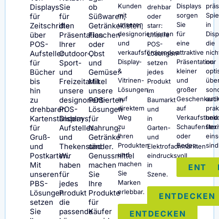
Kunden
Displays
präs
Displays
Sie
ob
drehbar
mit
sorgen
Spi
für
für
Süßwaren,
oder
unseren
Sie
in
Zeitschriften
die
Getränkekisten,
starr:
designorientierten
für
Disp
über
Präsentation
Flaschen
Unsere
und
eine
die
POS-
Ihrer
oder
POS-
verkaufsfördernden
attraktive
nich
Aufsteller
Outdoor-,
Obst
Lösungen
Display-
Präsentation
nur
für
Sport-
und
setzen
&
kleiner
opti
Bücher
und
Gemüse:
jedes
Vitrinen-
und
übe
bis
Freizeitartikel
Mit
Produkt
Lösungen
großer
son
hin
unsere
unsere
im
auf
Geschenkartik
auc
zu
designorientierten
POS-
Baumarkt
direktem
auf
prak
drehbaren
POS-
Lösungen
und
Weg
Verkaufsthek
und
Kartenständern
Displays,
für
in
zu
Schaufenster
flex
für
Aufsteller
Nahrung,
Garten-
Ihren
oder
eins
Gruß-
und
Getränke
und
Produkten
Boden.
sind
und
Thekenständer.
und
Elektrofachmärkten
und
Postkarten.
Wir
Genussmittel
eindrucksvoll
machen
Mit
haben
machen
in
ENTD
Sie
unseren
für
Sie
Szene.
Marken
PBS-
jedes
Ihre
erlebbar.
Lösungen
Produkt
Produkte
ENTDECKEN
setzen
die
für
Sie
passende
Käufer
ENTDECKEN