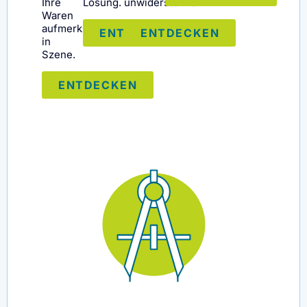
Ihre
Lösung.
unwiderstehlich.
Waren
aufmerksamkeitsstark
ENTDECKEN
ENTDECKEN
in
Szene.
ENTDECKEN