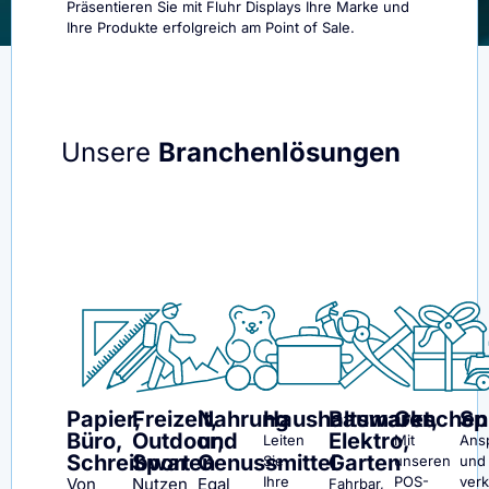
Präsentieren Sie mit Fluhr Displays Ihre Marke und
Ihre Produkte erfolgreich am Point of Sale.
Unsere
Branchen­lösungen
Papier,
Freizeit,
Nahrung
Haushaltswaren
Baumarkt,
Geschenk
Sp
Büro,
Outdoor,
und
Elektro,
Leiten
Mit
Ans
Schreibwaren
Sport
Genussmittel
Garten
Sie
unseren
und
Ihre
POS-
ver
Von
Nutzen
Egal
Fahrbar,